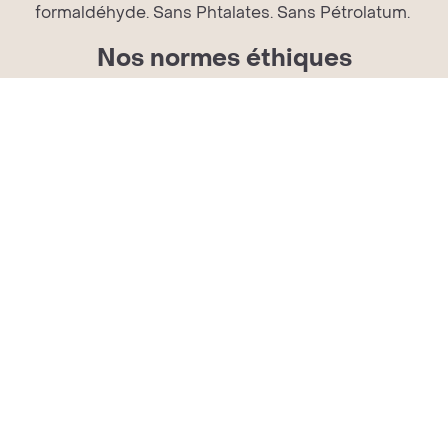
formaldéhyde. Sans Phtalates. Sans Pétrolatum.
Nos normes éthiques
Nous sommes une bonté naturelle produite de
manière durable. Fabriquée avec amour pour vous et
vos cheveux. Nous nous efforçons d’être sans
sulfate, sans parabène et plus encore, dans la
mesure du possible. Testé sur notre famille depuis
quatre générations. Jamais sur les animaux.
A PROPOS DE NOUS